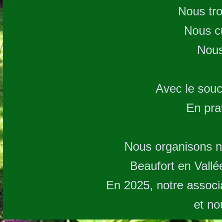
Nous tro
Nous cu
Nous
Avec le souc
En pra
E
Nous organisons no
Beaufort en Vallé
En 2025, notre associ
et no