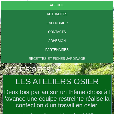
ACCUEIL
ACTUALITES
CALENDRIER
CONTACTS
ADHÉSION
PARTENAIRES
RECETTES ET FICHES JARDINAGE
ATELIER OSIER
LES ATELIERS OSIER
Deux fois par an sur un thême choisi à l
'avance une équipe restreinte réalise la
confection d'un travail en osier.